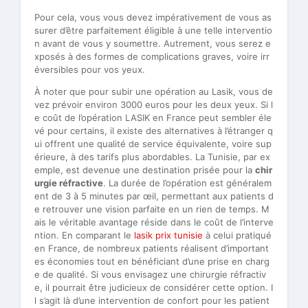
Pour cela, vous vous devez impérativement de vous as
surer d’être parfaitement éligible à une telle interventio
n avant de vous y soumettre. Autrement, vous serez e
xposés à des formes de complications graves, voire irr
éversibles pour vos yeux.
À noter que pour subir une opération au Lasik, vous de
vez prévoir environ 3000 euros pour les deux yeux. Si l
e coût de l’opération LASIK en France peut sembler éle
vé pour certains, il existe des alternatives à l’étranger q
ui offrent une qualité de service équivalente, voire sup
érieure, à des tarifs plus abordables. La Tunisie, par ex
emple, est devenue une destination prisée pour la
chir
urgie réfractive
. La durée de l’opération est généralem
ent de 3 à 5 minutes par œil, permettant aux patients d
e retrouver une vision parfaite en un rien de temps. M
ais le véritable avantage réside dans le coût de l’interve
ntion. En comparant le
lasik prix tunisie
à celui pratiqué
en France, de nombreux patients réalisent d’important
es économies tout en bénéficiant d’une prise en charg
e de qualité. Si vous envisagez une chirurgie réfractiv
e, il pourrait être judicieux de considérer cette option. I
l s’agit là d’une intervention de confort pour les patient