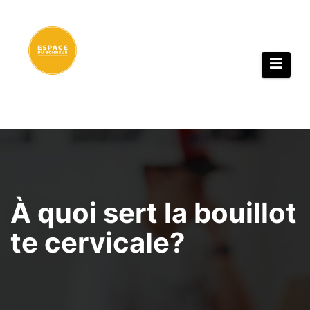
Aller
au
contenu
À quoi sert la bouillot
te cervicale?