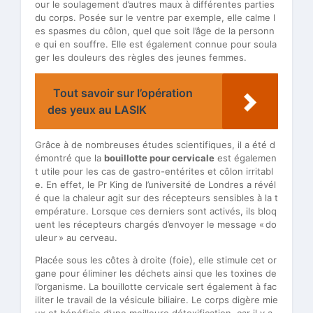
our le soulagement d’autres maux à différentes parties
du corps. Posée sur le ventre par exemple, elle calme l
es spasmes du côlon, quel que soit l’âge de la personn
e qui en souffre. Elle est également connue pour soula
ger les douleurs des règles des jeunes femmes.
Tout savoir sur l’opération
des yeux au LASIK
Grâce à de nombreuses études scientifiques, il a été d
émontré que la
bouillotte pour cervicale
est égalemen
t utile pour les cas de gastro-entérites et côlon irritabl
e. En effet, le Pr King de l’université de Londres a révél
é que la chaleur agit sur des récepteurs sensibles à la t
empérature. Lorsque ces derniers sont activés, ils bloq
uent les récepteurs chargés d’envoyer le message « do
uleur » au cerveau.
Placée sous les côtes à droite (foie), elle stimule cet or
gane pour éliminer les déchets ainsi que les toxines de
l’organisme. La bouillotte cervicale sert également à fac
iliter le travail de la vésicule biliaire. Le corps digère mie
ux et bénéficie d’une meilleure détoxification, car il y a