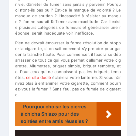
r vie, d’arrêter de fumer sans jamais y parvenir. Pourqu
oi n’ont-ils pas pu ? Est-ce le manque de volonté ? Le
manque de soutien ? L’incapacité à résister au manqu
e ? L’on ne saurait l’affirmer avec exactitude. Car il exist
e plusieurs catégories de fumeurs et généraliser une r
éponse, serait inadéquate voir inefficace.
Rien ne devrait émousser la ferme résolution de stopp
er la cigarette, si on sait comment s’y prendre pour gar
der la tranche haute. Pour commencer, il faudra se déb
arrasser de tout ce qui vous permet d’allumer votre cig
arette. Allumettes, briquet simple, briquet tempête, et
c. Pour ceux qui ne connaissent pas les briquets temp
êtes,
ce site dédié
éclairera votre lanterne. Si vous n’ar
rivez plus à enflammer votre cigarette, comment pourri
ez-vous la fumer ? Sans feu, pas de fumée de cigarett
e.
Pourquoi choisir les pierres
à chicha Shiazo pour des
soirées entre amis réussies ?