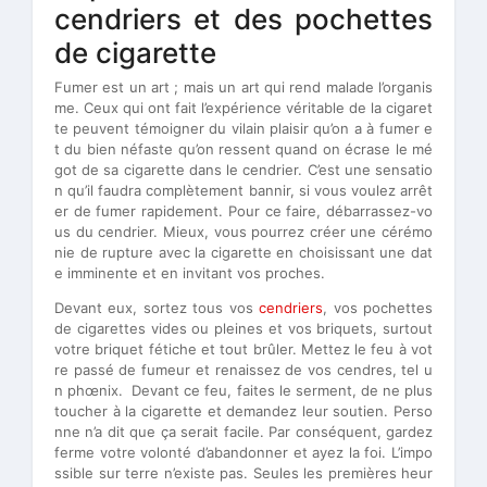
cendriers et des pochettes
de cigarette
Fumer est un art ; mais un art qui rend malade l’organis
me. Ceux qui ont fait l’expérience véritable de la cigaret
te peuvent témoigner du vilain plaisir qu’on a à fumer e
t du bien néfaste qu’on ressent quand on écrase le mé
got de sa cigarette dans le cendrier. C’est une sensatio
n qu’il faudra complètement bannir, si vous voulez arrêt
er de fumer rapidement. Pour ce faire, débarrassez-vo
us du cendrier. Mieux, vous pourrez créer une cérémo
nie de rupture avec la cigarette en choisissant une dat
e imminente et en invitant vos proches.
Devant eux, sortez tous vos
cendriers
, vos pochettes
de cigarettes vides ou pleines et vos briquets, surtout
votre briquet fétiche et tout brûler. Mettez le feu à vot
re passé de fumeur et renaissez de vos cendres, tel u
n phœnix. Devant ce feu, faites le serment, de ne plus
toucher à la cigarette et demandez leur soutien. Perso
nne n’a dit que ça serait facile. Par conséquent, gardez
ferme votre volonté d’abandonner et ayez la foi. L’impo
ssible sur terre n’existe pas. Seules les premières heur