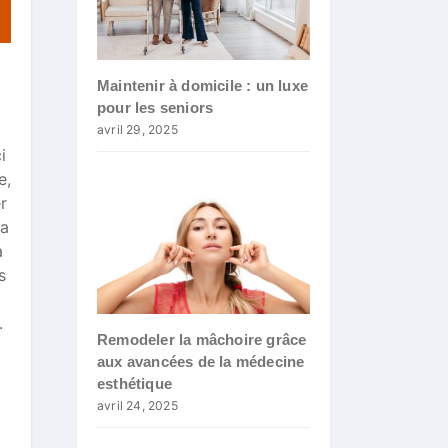
Maintenir à domicile : un luxe
pour les seniors
avril 29, 2025
i
e,
r
la
a
s
o
.
Remodeler la mâchoire grâce
aux avancées de la médecine
esthétique
avril 24, 2025