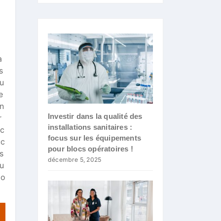
a
s
ou
e
hn
Investir dans la qualité des
r
installations sanitaires :
ec
focus sur les équipements
uc
pour blocs opératoires !
s
décembre 5, 2025
eu
mo