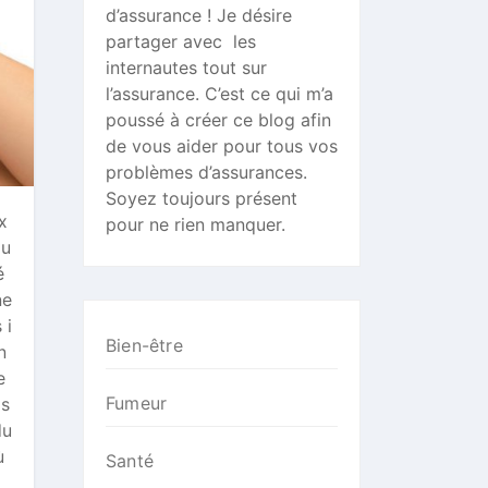
d’assurance ! Je désire
partager avec les
internautes tout sur
l’assurance. C’est ce qui m’a
poussé à créer ce blog afin
de vous aider pour tous vos
problèmes d’assurances.
Soyez toujours présent
x
pour ne rien manquer.
qu
é
ne
 i
Bien-être
n
e
Fumeur
os
du
ù
Santé