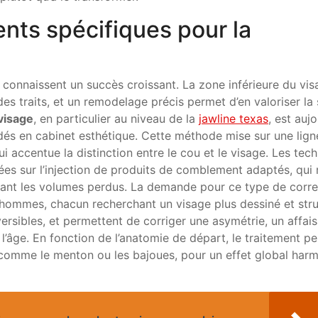
ents spécifiques pour la
e connaissent un succès croissant. La zone inférieure du vis
des traits, et un remodelage précis permet d’en valoriser la 
visage
, en particulier au niveau de la
jawline texas
, est auj
ndés en cabinet esthétique. Cette méthode mise sur une lign
i accentue la distinction entre le cou et le visage. Les tec
ées sur l’injection de produits de comblement adaptés, qui 
urant les volumes perdus. La demande pour ce type de corr
 hommes, chacun recherchant un visage plus dessiné et str
versibles, et permettent de corriger une asymétrie, un affais
 l’âge. En fonction de l’anatomie de départ, le traitement p
, comme le menton ou les bajoues, pour un effet global har