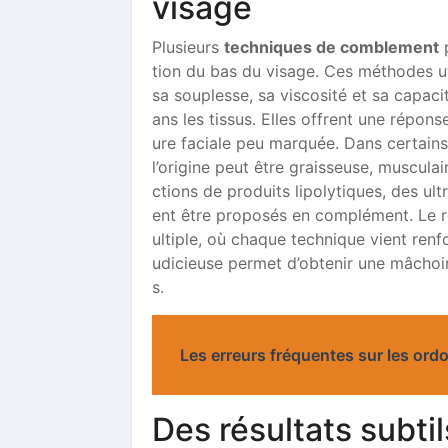
visage
Plusieurs
techniques de comblement
p
tion du bas du visage. Ces méthodes uti
sa souplesse, sa viscosité et sa capaci
ans les tissus. Elles offrent une répon
ure faciale peu marquée. Dans certains c
l’origine peut être graisseuse, musculai
ctions de produits lipolytiques, des ul
ent être proposés en complément. Le 
ultiple, où chaque technique vient renf
udicieuse permet d’obtenir une mâchoire
s.
Les erreurs fréquentes sur les ord
Des résultats subti