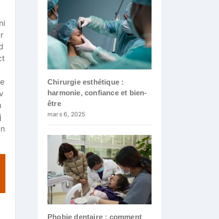
ni
r
d
ct
je
Chirurgie esthétique :
harmonie, confiance et bien-
v
être
m
mars 6, 2025
j
on
Phobie dentaire : comment