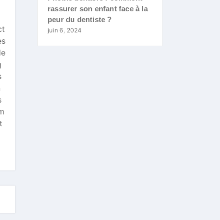
rassurer son enfant face à la
peur du dentiste ?
ct
juin 6, 2024
es
de
g
s
n
s
 m
t